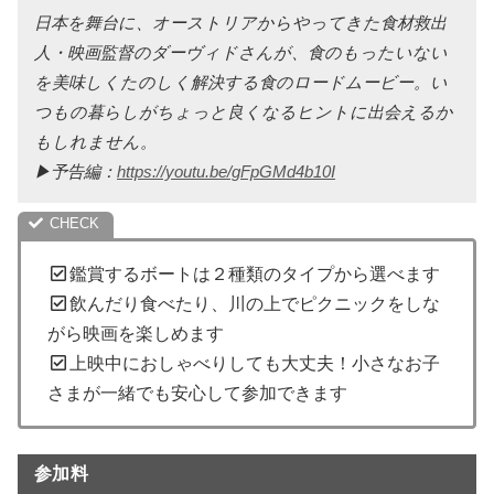
日本を舞台に、オーストリアからやってきた食材救出
人・映画監督のダーヴィドさんが、食のもったいない
を美味しくたのしく解決する食のロードムービー。い
つもの暮らしがちょっと良くなるヒントに出会えるか
もしれません。
▶︎予告編：
https://youtu.be/gFpGMd4b10I
鑑賞するボートは２種類のタイプから選べます
飲んだり食べたり、川の上でピクニックをしな
がら映画を楽しめます
上映中におしゃべりしても大丈夫！小さなお子
さまが一緒でも安心して参加できます
参加料