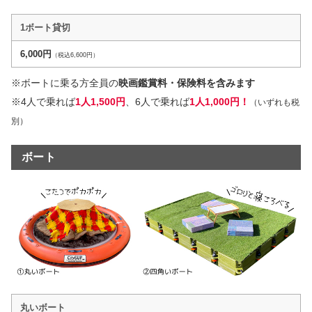
1ボート貸切
6,000円
（税込6,600円）
※ボートに乗る方全員の
映画鑑賞料・保険料を含みます
※4人で乗れば
1人1,500円
、6人で乗れば
1人1,000円！
（いずれも税
別）
ボート
丸いボート