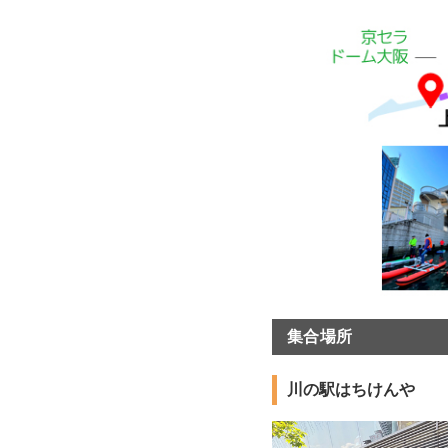
集合場所
川の駅はちけんや