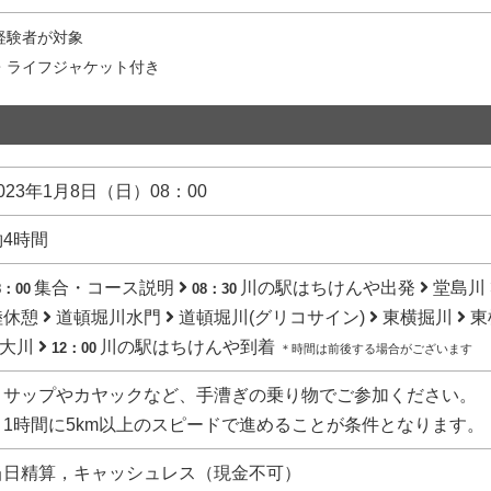
経験者が対象
・ライフジャケット付き
023年1月8日（日）08：00
約4時間
集合・コース説明
川の駅はちけんや出発
堂島川
8：00
08：30
陸休憩
道頓堀川水門
道頓堀川(グリコサイン)
東横掘川
東
大川
川の駅はちけんや到着
12：00
＊時間は前後する場合がございます
・サップやカヤックなど、手漕ぎの乗り物でご参加ください。
・1時間に5km以上のスピードで進めることが条件となります。
当日精算，キャッシュレス（現金不可）