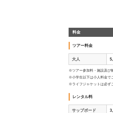
料金
ツアー料金
大人
5
※ツアー参加料・施設及び
※小学生以下は小人料金で
※ライフジャケットは必ず
レンタル料
サップボード
3