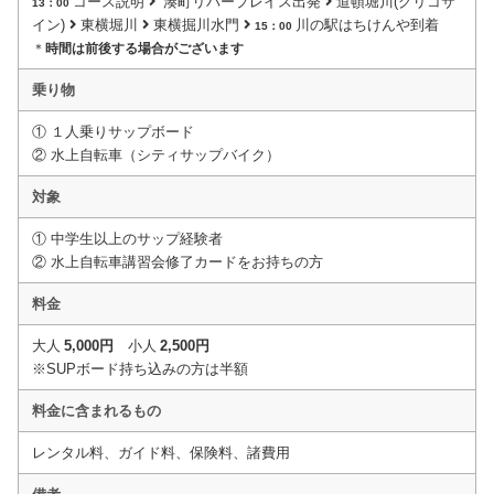
コース説明
湊町リバープレイス出発
道頓堀川(グリコサ
13：00
イン)
東横堀川
東横掘川水門
川の駅はちけんや到着
15：00
＊
時間は前後する場合がございます
乗り物
① １人乗りサップボード
② 水上自転車（シティサップバイク）
対象
① 中学生以上のサップ経験者
② 水上自転車講習会修了カードをお持ちの方
料金
大人
5,000円
小人
2,500円
※SUPボード持ち込みの方は半額
料金に含まれるもの
レンタル料、ガイド料、保険料、諸費用