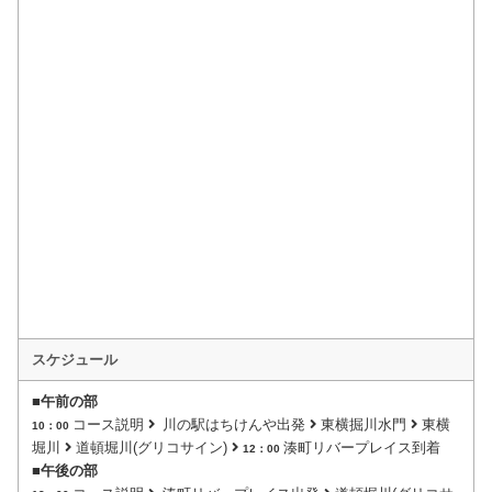
スケジュール
■
午前の部
コース説明
川の駅はちけんや出発
東横掘川水門
東横
10：00
堀川
道頓堀川(グリコサイン)
湊町リバープレイス到着
12：00
■
午後の部