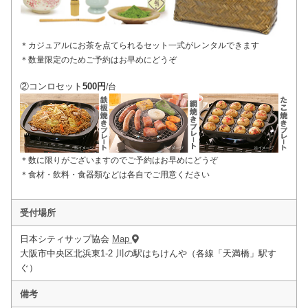
＊カジュアルにお茶を点てられるセット一式がレンタルできます
＊数量限定のためご予約はお早めにどうぞ
②コンロセット
500円
/台
＊数に限りがございますのでご予約はお早めにどうぞ
＊食材・飲料・食器類などは各自でご用意ください
受付場所
日本シティサップ協会
Map
大阪市中央区北浜東1-2 川の駅はちけんや（各線「天満橋」駅す
ぐ）
備考