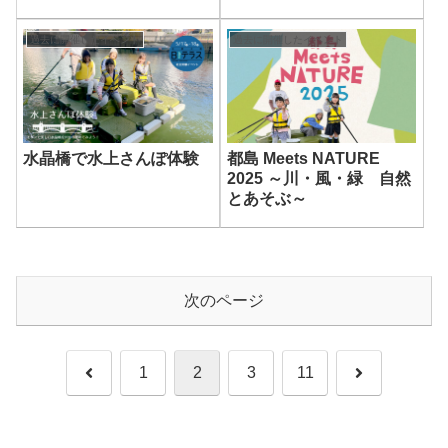
過去に開催したイベント
過去に開催したイベント
水晶橋で水上さんぽ体験
都島 Meets NATURE
2025 ～川・風・緑 自然
とあそぶ～
次のページ
前
次
1
2
3
11
へ
へ