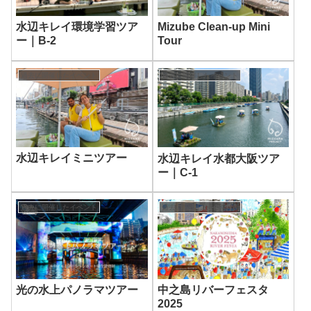
Mizube Clean-up Mini
水辺キレイ環境学習ツア
Tour
ー｜B-2
過去に開催したイベント
過去に開催したイベント
水辺キレイミニツアー
水辺キレイ水都大阪ツア
ー｜C-1
過去に開催したイベント
過去に開催したイベント
光の水上パノラマツアー
中之島リバーフェスタ
2025