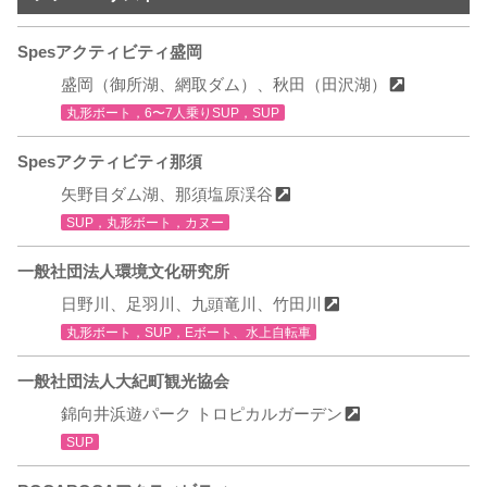
Spesアクティビティ盛岡
盛岡（御所湖、網取ダム）、秋田（田沢湖）
丸形ボート，6〜7人乗りSUP，SUP
Spesアクティビティ那須
矢野目ダム湖、那須塩原渓谷
SUP，丸形ボート，カヌー
一般社団法人環境文化研究所
日野川、足羽川、九頭竜川、竹田川
丸形ボート，SUP，Eボート、水上自転車
一般社団法人大紀町観光協会
錦向井浜遊パーク トロピカルガーデン
SUP