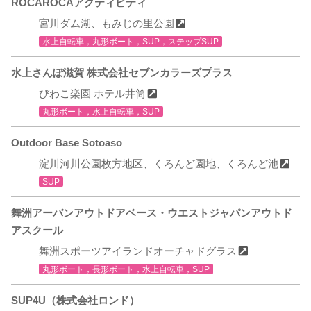
ROCAROCAアクティビティ
宮川ダム湖、もみじの里公園
水上自転車，丸形ボート，SUP，ステップSUP
水上さんぽ滋賀 株式会社セブンカラーズプラス
びわこ楽園 ホテル井筒
丸形ボート，水上自転車，SUP
Outdoor Base Sotoaso
淀川河川公園枚方地区、くろんど園地、くろんど池
SUP
舞洲アーバンアウトドアベース・ウエストジャパンアウトド
アスクール
舞洲スポーツアイランドオーチャドグラス
丸形ボート，長形ボート，水上自転車，SUP
SUP4U（株式会社ロンド）