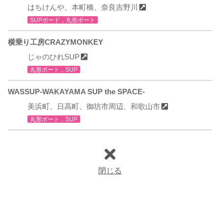
はちけんや、本町橋、奈良吉野川
SUPボード，丸形ボート
横乗り工房CRAZYMONKEY
じゃのひれSUP
丸形ボート，SUP
WASSUP-WAKAYAMA SUP the SPACE-
美浜町、日高町、御坊市周辺、和歌山市
丸形ボート，SUP
閉じる