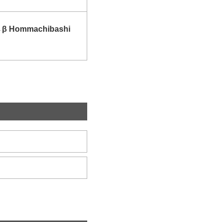
→
β Hommachibashi